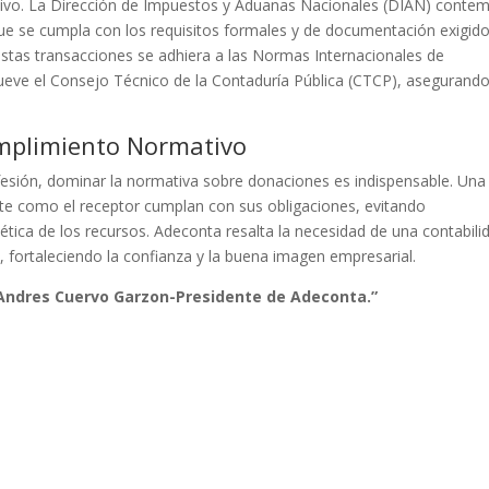
ntivo. La Dirección de Impuestos y Aduanas Nacionales (DIAN) conte
ue se cumpla con los requisitos formales y de documentación exigid
e estas transacciones se adhiera a las Normas Internacionales de
ueve el Consejo Técnico de la Contaduría Pública (CTCP), asegurando
umplimiento Normativo
ofesión, dominar la normativa sobre donaciones es indispensable. Una
te como el receptor cumplan con sus obligaciones, evitando
ética de los recursos. Adeconta resalta la necesidad de una contabili
, fortaleciendo la confianza y la buena imagen empresarial.
r Andres Cuervo Garzon-Presidente de Adeconta.”